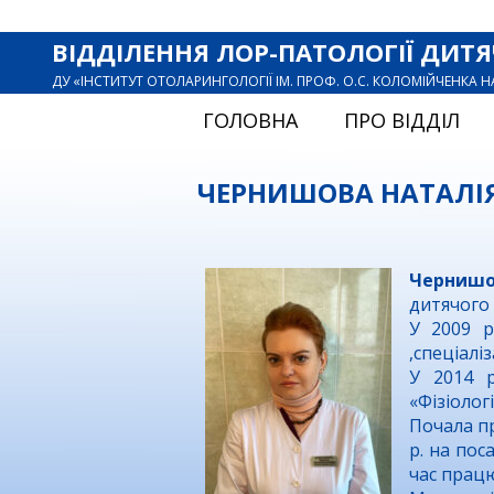
ВІДДІЛЕННЯ ЛОР-ПАТОЛОГІЇ ДИТЯ
ДУ «ІНСТИТУТ ОТОЛАРИНГОЛОГІЇ ІМ. ПРОФ. О.С. КОЛОМІЙЧЕНКА 
ГОЛОВНА
ПРО ВІДДІЛ
ЧЕРНИШОВА НАТАЛІ
Чернишо
дитячого 
У 2009 р
,спеціалі
У 2014 р
«Фізіолог
Почала пр
р. на пос
час працю