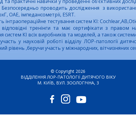
д та практичні навички у проведенні об’єктивних дослід
. Безпосередньо проводить дослідження з використан
охГ, ОАЕ, імпедансометрії, ESRT.
 інтраопераційне тестування систем КІ: Cochlear,AB,Otic
відповідні тренінги та має сертифікати з правом 
я систем КІ всіх виробників та моделей, а також системи
часть у науковій роботі відділу ЛОР-патології дитячо
ий рівень ,беручи участь у міжнародних, вітчизняних семі
© Copyright 2026
ВІДДІЛЕННЯ ЛОР-ПАТОЛОГІЇ ДИТЯЧОГО ВІКУ
М. КИЇВ, ВУЛ. ЗООЛОГІЧНА, 3