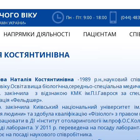
ЧОГО ВІКУ
Пн - Пт: 9:00 - 18:00
(044) 48
НАМН УКРАЇНИ»
НАПРЯМКИ ДІЯЛЬНОСТІ
ПАЦІЄНТАМ
СПІ
Я КОСТЯНТИНІВНА
ва Наталія Костянтинівна
-1989 р.н.,науковий спів
віку.Освіта:вища біологічна,середньо-спеціальна медич
. закінчила з відзнакою КМК ім.П.І.Гаврося за спец
зація «Фельдшер».
. закінчила Київський національний університет ім.
ія людини» та здобула кваліфікацію «Фізіолог» з правом
ацювати в ДІ «Інститут отоларингології ім.проф.О.С.Ко
аді лаборанта. У 2011 р. переведена на посаду лаборанта
є на посаді наукового співробітника.