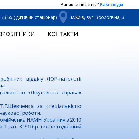
Виникли питання?
Вам сюди.
3 73 65 ( дитячий стаціонар)
м.Київ, вул. Зоологічна, 3
ВРОБІТНИКИ
КОНТАКТИ
робітник відділу ЛОР-патології
на.
іальністю «Лікувальна справа»
Т.Г.Шевченка за спеціальністю
 наукової роботи.
ломійченка НАМН України» з 2010
 1 кат. З 2016р. по сьогоднішній