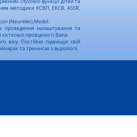
женнях слухової функції дітей та
ням методики КСВП, ЕКСВ, ASSR,
on (Neurelec),Medel.
на проведення налаштування та
 кісткової провідності Baha.
го віку. Постійно підвищує свій
нарах та тренінгах з аудіології.