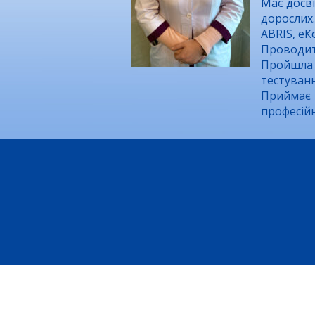
Має досві
дорослих
ABRIS, еК
Проводить
Пройшла 
тестуванн
Приймає у
професійн