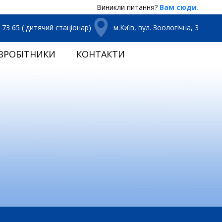
Виникли питання?
Вам сюди.
3 73 65 ( дитячий стаціонар)
м.Київ, вул. Зоологічна, 3
ВРОБІТНИКИ
КОНТАКТИ