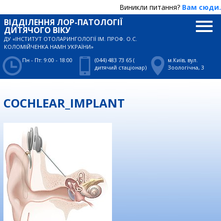
Виникли питання?
Вам сюди.
ВІДДІЛЕННЯ ЛОР-ПАТОЛОГІЇ
ДИТЯЧОГО ВІКУ
ДУ «ІНСТИТУТ ОТОЛАРИНГОЛОГІЇ ІМ. ПРОФ. О.С.
КОЛОМІЙЧЕНКА НАМН УКРАЇНИ»
Пн - Пт: 9:00 - 18:00
(044) 483 73 65 (
м.Київ, вул.
дитячий стаціонар)
Зоологічна, 3
COCHLEAR_IMPLANT