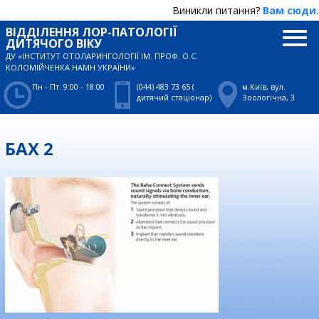
Виникли питання?
Вам сюди.
ВІДДІЛЕННЯ ЛОР-ПАТОЛОГІЇ
ДИТЯЧОГО ВІКУ
ДУ «ІНСТИТУТ ОТОЛАРИНГОЛОГІЇ ІМ. ПРОФ. О.С.
КОЛОМІЙЧЕНКА НАМН УКРАЇНИ»
Пн - Пт: 9:00 - 18:00
(044) 483 73 65 (
м.Київ, вул.
дитячий стаціонар)
Зоологічна, 3
БАХ 2