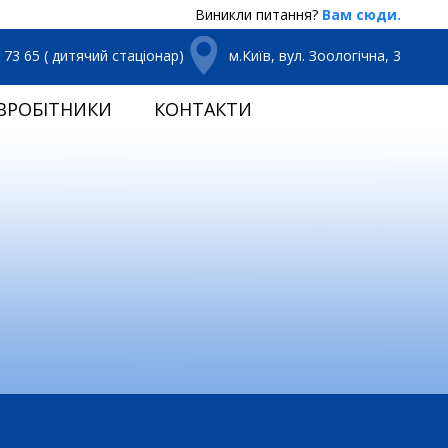
Виникли питання?
Вам сюди.
3 73 65 ( дитячий стаціонар)
м.Київ, вул. Зоологічна, 3
ВРОБІТНИКИ
КОНТАКТИ