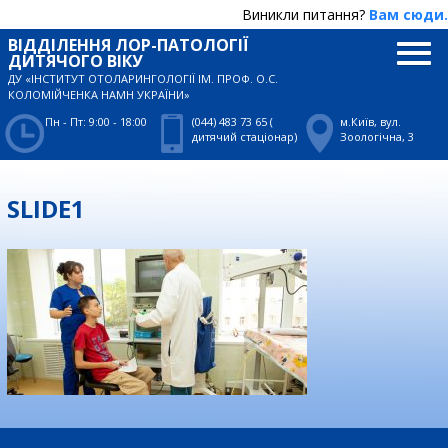
Виникли питання?
Вам сюди.
ВІДДІЛЕННЯ ЛОР-ПАТОЛОГІЇ
ДИТЯЧОГО ВІКУ
ДУ «ІНСТИТУТ ОТОЛАРИНГОЛОГІЇ ІМ. ПРОФ. О.С.
КОЛОМІЙЧЕНКА НАМН УКРАЇНИ»
Пн - Пт: 9:00 - 18:00
(044) 483 73 65 (
м.Київ, вул.
дитячий стаціонар)
Зоологічна, 3
SLIDE1